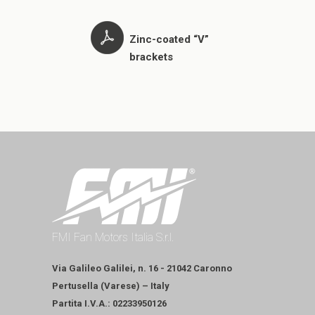
Zinc-coated “V”
brackets
FMI Fan Motors Italia S.r.l.
Via Galileo Galilei, n. 16 - 21042 Caronno
Pertusella (Varese) – Italy
Partita I.V.A.: 02233950126