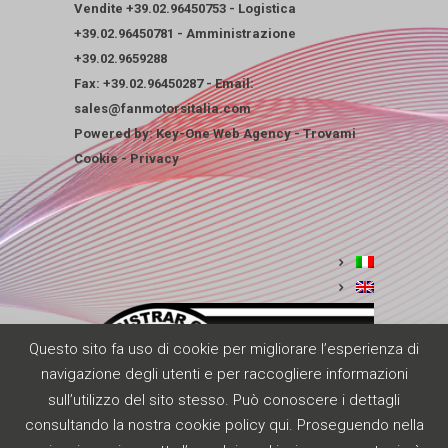
Vendite
+39.02.96450753
-
Logistica
+39.02.96450781
-
Amministrazione
+39.02.9659288
Fax: +39.02.96450287 - Email:
sales@fanmotorsitalia.com
Powered by:
Key-One Web Agency
-
Trovami
Cookie
-
Privacy
Questo sito fa uso di cookie per migliorare l’esperienza di
navigazione degli utenti e per raccogliere informazioni
sull’utilizzo del sito stesso. Può conoscere i dettagli
consultando la nostra
cookie policy qui
. Proseguendo nella