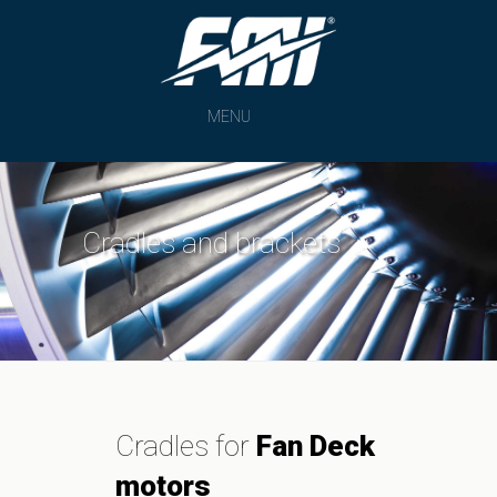
MENU
Cradles and brackets
Cradles for
Fan Deck
motors