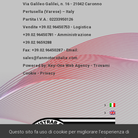
Via Galileo Galilei, n. 16 - 21042 Caronno
Pertusella (Varese) – Italy
Partita I.V.A.: 02233950126
Vendite
+39.02.96450753
-
Logistica
+39.02.96450781
-
Amministrazione
+39.02.9659288
Fax: +39.02.96450287 - Email:
sales@fanmotorsitalia.com
Powered by:
Key-One Web Agency
-
Trovami
Cookie
-
Privacy
Questo sito fa uso di cookie per migliorare l’esperienza di