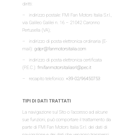
diritti:
– indirizzo postale: FMI Fan Motors Italia S.r.l.,
via Galileo Galilei n. 16 – 21042 Caronno
Pertusella (VA);
– indirizzo di posta elettronica ordinaria (E-
mail):
gdpr@fanmotorsitalia.com
– indirizzo di posta elettronica certificata
(P.E.C.):
fmifanmotorsitaliasrl@pec.it
– recapito telefonico:
+39-02/96450753
TIPI DI DATI TRATTATI
La navigazione sul Sito o l’accesso ad alcune
sue funzioni, può comportare il trattamento da
parte di FMI Fan Motors Italia S.r.l. dei dati di
navigazione e dei dati che vengono trasmessi