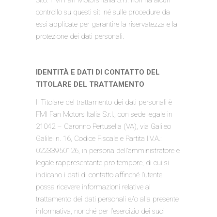
Sito. FMI Fan Motors Italia S.r.l. non ha alcun
controllo su questi siti né sulle procedure da
essi applicate per garantire la riservatezza e la
protezione dei dati personali.
IDENTITÀ E DATI DI CONTATTO DEL
TITOLARE DEL TRATTAMENTO
Il Titolare del trattamento dei dati personali è
FMI Fan Motors Italia S.r.l., con sede legale in
21042 – Caronno Pertusella (VA), via Galileo
Galilei n. 16, Codice Fiscale e Partita I.V.A.:
02233950126, in persona dell’amministratore e
legale rappresentante pro tempore, di cui si
indicano i dati di contatto affinché l’utente
possa ricevere informazioni relative al
trattamento dei dati personali e/o alla presente
informativa, nonché per l’esercizio dei suoi