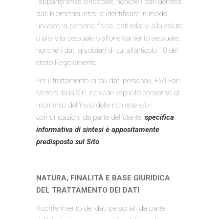
l’appartenenza sindacale, nonché i dati genetici,
dati biometrici intesi a identificare in modo
univoco la persona fisica, dati relativi alla salute
o alla vita sessuale o all’orientamento sessuale,
nonché i dati giudiziari di cui all’articolo 10 del
citato Regolamento.
Per il trattamento di tali dati personali, FMI Fan
Motors Italia S.r.l. richiede esplicito consenso al
momento dell’invio delle richieste e/o
comunicazioni da parte dell’utente:
specifica
informativa di sintesi è appositamente
predisposta sul Sito
.
NATURA, FINALITÀ E BASE GIURIDICA
DEL TRATTAMENTO DEI DATI
Il conferimento dei dati personali da parte