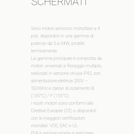
SCHERMATI
Sono motori asincroni monofase a 4
poli, disponibili in una gamma di
potenze da 5 a 34W, protetti
termicamente.
La gamma principale è composta da
motori universali a fissaggio multiplo,
realizzati in versione chiusa IP42, con
alimentazione elettrica 230V –
50/60Hz e classe di isolamento B
(130°C) / F (155°C).
I nostri motori sono conformi alle
Direttive Europee (CE) e disponibili
con le maggiori certificazioni
mondiali: VDE, EAC e UL.
FMI è sempre pronta a realizzare