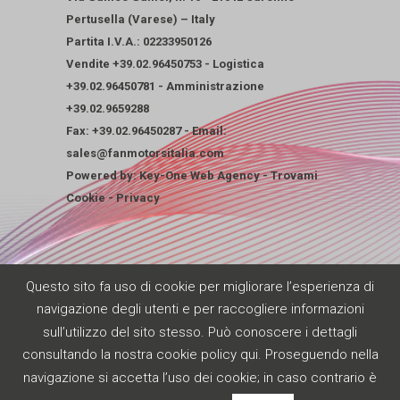
Pertusella (Varese) – Italy
Partita I.V.A.: 02233950126
Vendite
+39.02.96450753
-
Logistica
+39.02.96450781
-
Amministrazione
+39.02.9659288
Fax: +39.02.96450287 - Email:
sales@fanmotorsitalia.com
Powered by:
Key-One Web Agency
-
Trovami
Cookie
-
Privacy
Questo sito fa uso di cookie per migliorare l’esperienza di
navigazione degli utenti e per raccogliere informazioni
sull’utilizzo del sito stesso. Può conoscere i dettagli
consultando la nostra
cookie policy qui
. Proseguendo nella
navigazione si accetta l’uso dei cookie; in caso contrario è