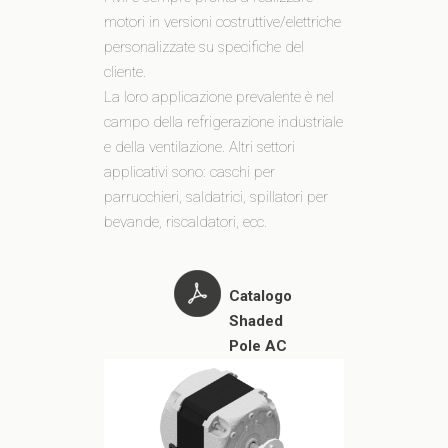
motori in versioni costruttive/elettriche
personalizzate su specifiche del
cliente.
La loro applicazione prevalente è nel
campo della refrigerazione industriale
e della ventilazione. Altri settori
applicativi sono: caschi per
parrucchieri, saldatrici, spillatori per
bevande, riscaldatori, ecc.
Catalogo
Shaded
Pole AC